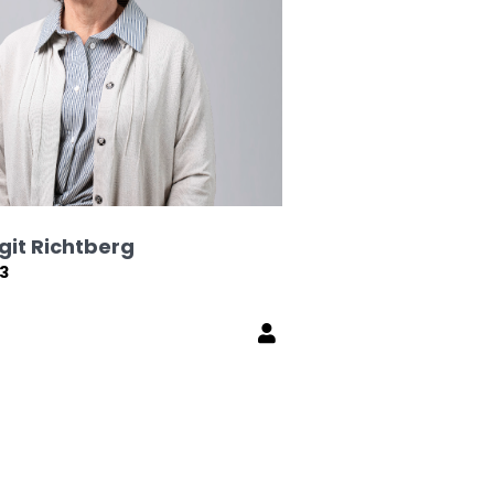
rgit Richtberg
03