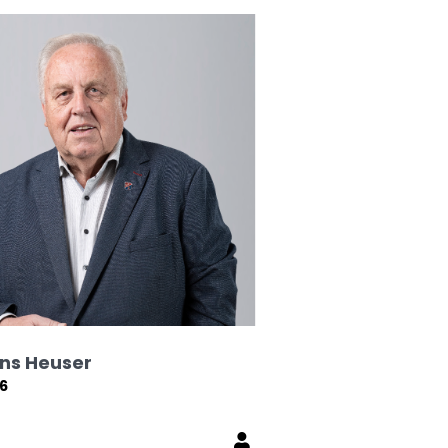
ans Heuser
06