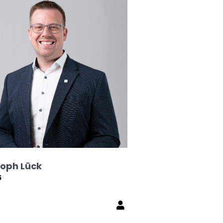
toph Lück
5