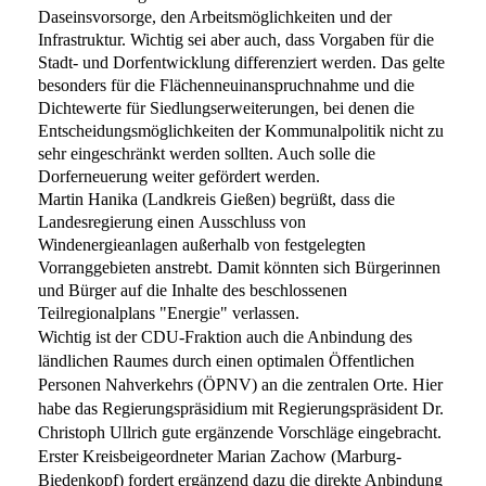
Daseinsvorsorge, den Arbeitsmöglichkeiten und der
Infrastruktur. Wichtig sei aber auch, dass Vorgaben für die
Stadt- und
Dorfentwicklung differenziert werden. Das gelte
besonders für die
Flächenneuinanspruchnahme und die
Dichtewerte für Siedlungserweiterungen, bei
denen die
Entscheidungsmöglichkeiten der Kommunalpolitik nicht zu
sehr
eingeschränkt werden sollten. Auch solle die
Dorferneuerung weiter gefördert
werden.
Martin Hanika (Landkreis Gießen) begrüßt, dass die
Landesregierung einen
Ausschluss von
Windenergieanlagen außerhalb von festgelegten
Vorranggebieten
anstrebt. Damit könnten sich Bürgerinnen
und Bürger auf die Inhalte des
beschlossenen
Teilregionalplans "Energie" verlassen.
Wichtig ist der CDU-Fraktion auch die Anbindung des
ländlichen Raumes durch
einen optimalen Öffentlichen
Personen Nahverkehrs (ÖPNV) an die zentralen Orte.
Hier
habe das Regierungspräsidium mit Regierungspräsident Dr.
Christoph Ullrich
gute ergänzende Vorschläge eingebracht.
Erster Kreisbeigeordneter Marian Zachow
(Marburg-
Biedenkopf) fordert ergänzend dazu die direkte Anbindung