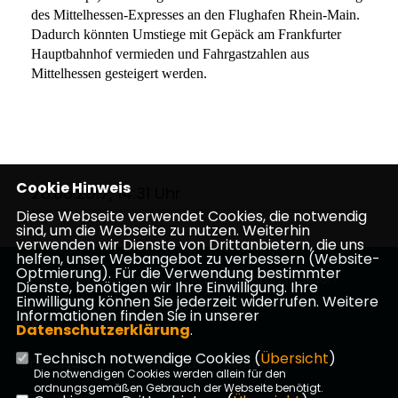
des
Mittelhessen-Expresses an den Flughafen Rhein-Main.
Dadurch könnten Umstiege
mit Gepäck am Frankfurter
Hauptbahnhof vermieden und Fahrgastzahlen aus
Mittelhessen gesteigert werden.
Cookie Hinweis
28.06.2017, 14:31 Uhr
Diese Webseite verwendet Cookies, die notwendig
sind, um die Webseite zu nutzen. Weiterhin
verwenden wir Dienste von Drittanbietern, die uns
helfen, unser Webangebot zu verbessern (Website-
Optmierung). Für die Verwendung bestimmter
Vogelsbergkreis Politische Partei Kreistagsfraktion
Dienste, benötigen wir Ihre Einwilligung. Ihre
Einwilligung können Sie jederzeit widerrufen. Weitere
Informationen finden Sie in unserer
Datenschutzerklärung
.
Technisch notwendige Cookies (
Übersicht
)
Impressum
Datenschutz
Kontakt
Die notwendigen Cookies werden allein für den
ordnungsgemäßen Gebrauch der Webseite benötigt.