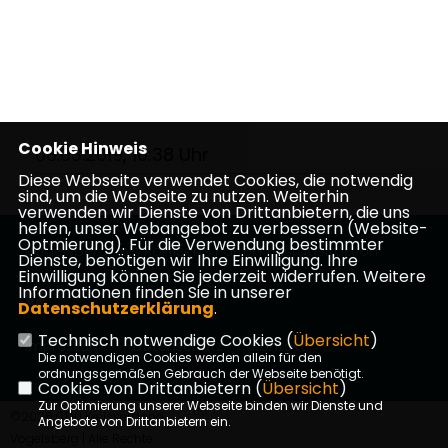
Cookie Hinweis
08.03.2019, 10:38 Uhr
Diese Webseite verwendet Cookies, die notwendig
sind, um die Webseite zu nutzen. Weiterhin
verwenden wir Dienste von Drittanbietern, die uns
helfen, unser Webangebot zu verbessern (Website-
Optmierung). Für die Verwendung bestimmter
Vogelsbergkreis Politische Partei Kreistagsfraktion
Dienste, benötigen wir Ihre Einwilligung. Ihre
Einwilligung können Sie jederzeit widerrufen. Weitere
Informationen finden Sie in unserer
Datenschutzerklärung
.
Technisch notwendige Cookies (
Übersicht
)
Impressum
Datenschutz
Kontakt
Die notwendigen Cookies werden allein für den
ordnungsgemäßen Gebrauch der Webseite benötigt.
Cookies von Drittanbietern (
Übersicht
)
Zur Optimierung unserer Webseite binden wir Dienste und
©2026 CDU Kreisverband
Angebote von Drittanbietern ein.
Vogelsberg | Alle Rechte