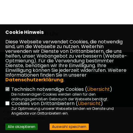
Cookie Hinweis
27.01.2021, 10:41 Uhr
Diese Webseite verwendet Cookies, die notwendig
sind, um die Webseite zu nutzen. Weiterhin
verwenden wir Dienste von Drittanbietern, die uns
helfen, unser Webangebot zu verbessern (Website-
Optmierung). Für die Verwendung bestimmter
Vogelsbergkreis Politische Partei Kreistagsfraktion
Dienste, benötigen wir Ihre Einwilligung. Ihre
Einwilligung können Sie jederzeit widerrufen. Weitere
Informationen finden Sie in unserer
Datenschutzerklärung
.
Technisch notwendige Cookies (
Übersicht
)
Impressum
Datenschutz
Kontakt
Die notwendigen Cookies werden allein für den
ordnungsgemäßen Gebrauch der Webseite benötigt.
Cookies von Drittanbietern (
Übersicht
)
Zur Optimierung unserer Webseite binden wir Dienste und
©2026 CDU Kreisverband
Angebote von Drittanbietern ein.
Vogelsberg | Alle Rechte
vorbehalten.
Alle akzeptieren
Auswahl speichern