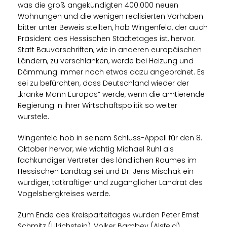
was die groß angekündigten 400.000 neuen
Wohnungen und die wenigen realisierten Vorhaben
bitter unter Beweis stellten, hob Wingenfeld, der auch
Präsident des Hessischen Städtetages ist, hervor.
Statt Bauvorschriften, wie in anderen europäischen
Ländern, zu verschlanken, werde bei Heizung und
Dämmung immer noch etwas dazu angeordnet. Es
sei zu befürchten, dass Deutschland wieder der
kranke Mann Europas“ werde, wenn die amtierende
Regierung in ihrer Wirtschaftspolitik so weiter
wurstele.
Wingenfeld hob in seinem Schluss-Appell für den 8.
Oktober hervor, wie wichtig Michael Ruhl als
fachkundiger Vertreter des ländlichen Raumes im
Hessischen Landtag sei und Dr. Jens Mischak ein
würdiger, tatkräftiger und zugänglicher Landrat des
Vogelsbergkreises werde.
Zum Ende des Kreisparteitages wurden Peter Ernst
Schmitz (Ulrichstein), Volker Bambey (Alsfeld),