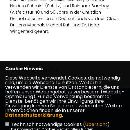
Heidrun Schmidt (Schlitz) und Reinhard Bambey
(Alsfeld) für 40 und 50 Jahre in der Christlich
Demokratischen Union Deutschlands von Ines Claus,
Dr. Jens Mischak, Michael Ruhl und Dr. Heiko
Wingenfeld geehrt.
Cookie Hinweis
11.09.2023, 11:54 Uhr
Diese Webseite verwendet Cookies, die notwendig
sind, um die Webseite zu nutzen. Weiterhin
verwenden wir Dienste von Drittanbietern, die uns
helfen, unser Webangebot zu verbessern (Website-
Optmierung). Für die Verwendung bestimmter
Vogelsbergkreis Politische Partei Kreistagsfraktion
Dienste, benötigen wir Ihre Einwilligung. Ihre
Einwilligung können Sie jederzeit widerrufen. Weitere
Informationen finden Sie in unserer
Datenschutzerklärung
.
Technisch notwendige Cookies (
Übersicht
)
Impressum
Datenschutz
Kontakt
Die notwendigen Cookies werden allein für den