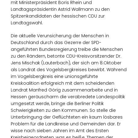
mit Ministerpräsident Boris Rhein und
Landtagspräsidentin Astrid Wallmann zu den
Spitzenkandidaten der hessischen CDU zur
Landtagswahl.
Die aktuelle Verunsicherung der Menschen in
Deutschland durch das Gezerre der SPD-
angeführten Bundesregierung treibe die Menschen
zu den Rändern, betonte CDU-Kreisvorsitzender Dr.
Jens Mischak (Lauterbach), der sich am 8.Oktober
als Landrat des Vogelsbergkreises bewirbt. Während
im Vogelsbergkreis eine unionsgeführte
Kreiskoalition erfolgreich mit dem scheidenden
Landrat Manfred Görig zusammenarbeite und in
Hessen geräuscharm die verabredete Landespolitik
umgesetzt werde, bringe die Berliner Politik
Schwierigkeiten zu den Kommunen. So stelle die
Unterbringung der Geflüchteten ein kaum lösbares
Problem für die Landkreise und Gemeinden dar. Er
wisse nach sieben Jahren im Amt des Ersten
Kreisbeigeordneten, was es heiße, Themen der