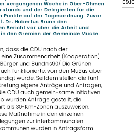
09.1
der vergangenen Woche in Ober-Ohmen
rstands und der Delegierten für die
en Punkte auf der Tagesordnung. Zuvor
f. Dr. Hubertus Brunn den
 Bericht vor über die Arbeit und
e in den Gremien der Gemeinde Mücke.
an, dass die CDU nach der
 eine Zusammenarbeit (Kooperation)
 Bürger und Bündnis90/ Die Grünen
auch funktionierte, von den MüBüs aber
digt wurde. Seitdem stellen die fünf
tretung eigene Anträge und Anfragen,
 die CDU auch gemein-same Initiativen
o wurden Anträge gestellt, die
rt als 30-Km-Zonen auszuweisen.
iese Maßnahme in den einzelnen
erlegungen zur interkommunalen
kommunen wurden in Antragsform