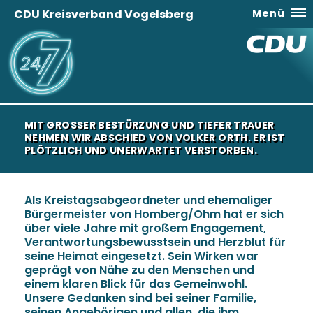
CDU Kreisverband Vogelsberg
Menü
MIT GROSSER BESTÜRZUNG UND TIEFER TRAUER N
EHMEN WIR ABSCHIED VON VOLKER ORTH. ER IST P
LÖTZLICH UND UNERWARTET VERSTORBEN.
Als Kreistagsabgeordneter und ehemaliger
Bürgermeister von Homberg/Ohm hat er sich
über viele Jahre mit großem Engagement,
Verantwortungsbewusstsein und Herzblut für
seine Heimat eingesetzt. Sein Wirken war
geprägt von Nähe zu den Menschen und
einem klaren Blick für das Gemeinwohl.
Unsere Gedanken sind bei seiner Familie,
seinen Angehörigen und allen, die ihm