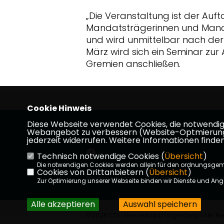
Die Veranstaltung ist der Aufta
Mandatsträgerinnen und Man
und wird unmittelbar nach der W
März wird sich ein Seminar zu
Gremien anschließen.
Cookie Hinweis
Diese Webseite verwendet Cookies, die notwendig s
Vogelsbergkreis Politische Partei Kreis
Webangebot zu verbessern (Website-Optmierung). F
jederzeit widerrufen. Weitere Informationen finden
Technisch notwendige Cookies (
Übersicht
)
Die notwendigen Cookies werden allein für den ordnungsge
Cookies von Drittanbietern (
Übersicht
)
Impressum
Datenschutz
Kon
Zur Optimierung unserer Webseite binden wir Dienste und Ange
Alle akzeptieren
Auswahl speichern
©2026 CDU Kreisverband Vogelsberg | Alle Re