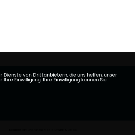
Dienste von Drittanbietern, die uns helfen, unser
e Einwilligung. Ihre Einwilligung können Sie
Realisation: Sharkness Media GmbH & Co. KG