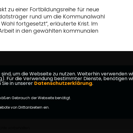
kt zu einer Fortbildungsreihe für neue
datsträger rund um die Kommunalwahl
ahl fortgesetzt“, erläuterte Krist. Im
r Arbeit in den gewählten kommunalen
ind, um die Webseite zu nutzen. Weiterhin verwenden wir 
tagsfraktion
ür die Verwendung bestimmter Dienste, benötigen wir Ihr
 Sie in unserer
Datenschutzerklärung
.
mäßen Gebrauch der Webseite benötigt.
takt
bote von Drittanbietern ein.
chte vorbehalten.