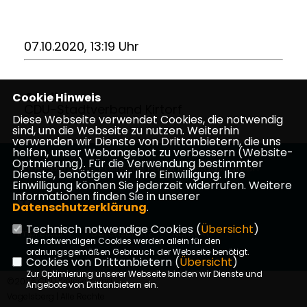
07.10.2020, 13:19 Uhr
Quelle:
Cookie Hinweis
CDU-Stadtverband Kirtorf
Diese Webseite verwendet Cookies, die notwendig
sind, um die Webseite zu nutzen. Weiterhin
verwenden wir Dienste von Drittanbietern, die uns
helfen, unser Webangebot zu verbessern (Website-
Optmierung). Für die Verwendung bestimmter
Vogelsbergkreis Politische Partei Kreistagsfraktion
Dienste, benötigen wir Ihre Einwilligung. Ihre
Einwilligung können Sie jederzeit widerrufen. Weitere
Informationen finden Sie in unserer
Datenschutzerklärung
.
Technisch notwendige Cookies (
Übersicht
)
Impressum
Datenschutz
Kontakt
Die notwendigen Cookies werden allein für den
ordnungsgemäßen Gebrauch der Webseite benötigt.
Cookies von Drittanbietern (
Übersicht
)
Zur Optimierung unserer Webseite binden wir Dienste und
©2026 CDU Kreisverband
Angebote von Drittanbietern ein.
Vogelsberg | Alle Rechte