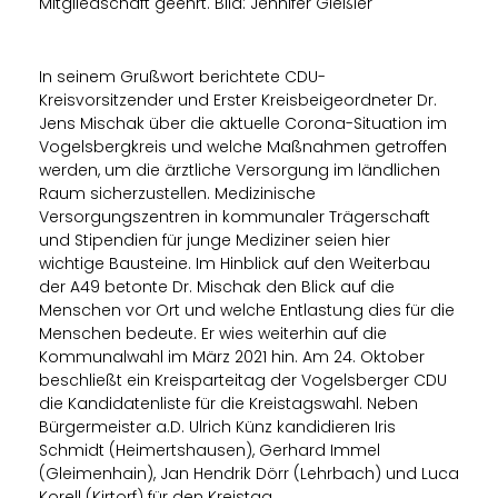
Mitgliedschaft geehrt. Bild: Jennifer Gießler
In seinem Grußwort berichtete CDU-
Kreisvorsitzender und Erster Kreisbeigeordneter Dr.
Jens Mischak über die aktuelle Corona-Situation im
Vogelsbergkreis und welche Maßnahmen getroffen
werden, um die ärztliche Versorgung im ländlichen
Raum sicherzustellen. Medizinische
Versorgungszentren in kommunaler Trägerschaft
und Stipendien für junge Mediziner seien hier
wichtige Bausteine. Im Hinblick auf den Weiterbau
der A49 betonte Dr. Mischak den Blick auf die
Menschen vor Ort und welche Entlastung dies für die
Menschen bedeute. Er wies weiterhin auf die
Kommunalwahl im März 2021 hin. Am 24. Oktober
beschließt ein Kreisparteitag der Vogelsberger CDU
die Kandidatenliste für die Kreistagswahl. Neben
Bürgermeister a.D. Ulrich Künz kandidieren Iris
Schmidt (Heimertshausen), Gerhard Immel
(Gleimenhain), Jan Hendrik Dörr (Lehrbach) und Luca
Korell (Kirtorf) für den Kreistag.